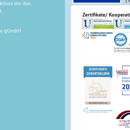
aktbox die den
d.
Zertifikate/ Koopera
rau gGmbH