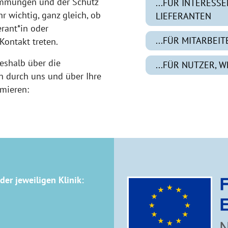
timmungen und der Schutz
...FÜR INTERESS
 wichtig, ganz gleich, ob
LIEFERANTEN
erant*in oder
...FÜR MITARBEIT
Kontakt treten.
eshalb über die
...FÜR NUTZER, 
n durch uns und über Ihre
rmieren:
der jeweiligen Klinik: