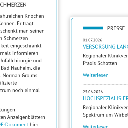
SCHMERZEN
zahlreichen Knochen
ehnen. Er trägt
PRESSE
t schenkt man seinen
nn Schmerzen
01.07.2026
keit eingeschränkt
VERSORGUNG LANG
rnals informieren
Regionaler Klinikv
Unfallchirurgie und
Praxis Schotten
Bad Nauheim, die
Weiterlesen
ed. Norman Grolms
fizierte
ktrum noch einmal
25.06.2026
HOCHSPEZIALISIE
Regionaler Klinikve
itungen
Spektrum um Wirbel
rten Anzeigenblättern
DF-Dokument
hier
Weiterlesen