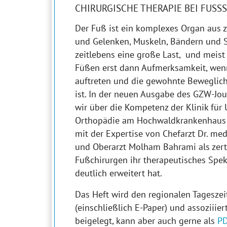
CHIRURGISCHE THERAPIE BEI FUSS
Der Fuß ist ein komplexes Organ aus 
und Gelenken, Muskeln, Bändern und S
zeitlebens eine große Last, und meis
Füßen erst dann Aufmerksamkeit, we
auftreten und die gewohnte Beweglich
ist. In der neuen Ausgabe des GZW-Jou
wir über die Kompetenz der Klinik für 
Orthopädie am Hochwaldkrankenhaus 
mit der Expertise von Chefarzt Dr. m
und Oberarzt Molham Bahrami als zerti
Fußchirurgen ihr therapeutisches Spe
deutlich erweitert hat.
Das Heft wird den regionalen Tagesze
(einschließlich E-Paper) und assoziiie
beigelegt, kann aber auch gerne als
P