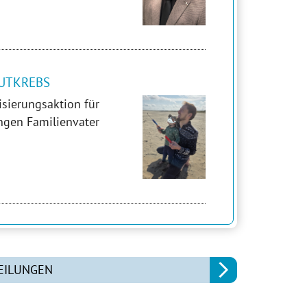
UTKREBS
isierungsaktion für
ngen Familienvater
EILUNGEN