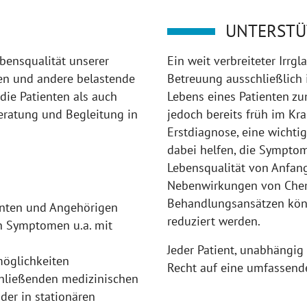
UNTERSTÜ
ebensqualität unserer
Ein weit verbreiteter Irrgl
en und andere belastende
Betreuung ausschließlich 
die Patienten als auch
Lebens eines Patienten zu
ratung und Begleitung in
jedoch bereits früh im Kra
Erstdiagnose, eine wichtig
dabei helfen, die Sympto
Lebensqualität von Anfang
Nebenwirkungen von Chem
Behandlungsansätzen könn
enten und Angehörigen
reduziert werden.
on Symptomen u.a. mit
Jeder Patient, unabhängig
öglichkeiten
Recht auf eine umfassend
chließenden medizinischen
der in stationären