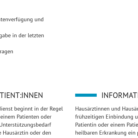
entenverfügung und
abe in der letzten
Fragen
TIENT:INNEN
INFORMAT
ienst beginnt in der Regel
Hausärztinnen und Hausärz
i einem Patienten oder
frühzeitigen Einbindung un
r Unterstützungsbedarf
Patientin oder einem Patie
e Hausärztin oder den
heilbaren Erkrankung ein 