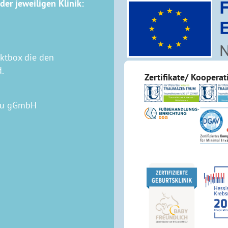
der jeweiligen Klinik:
aktbox die den
d.
Zertifikate/ Koopera
rau gGmbH