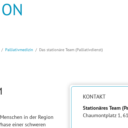
ION
AUEN
Palliativmedizin
Das stationäre Team (Palliativdienst)
M
KONTAKT
Stationäres Team (Pa
Chaumontplatz 1, 
, Menschen in der Region
Phase einer schweren