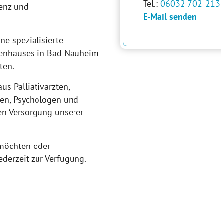
Tel.:
06032 702-213
tenz und
E-Mail senden
ine spezialisierte
kenhauses in Bad Nauheim
ten.
us Palliativärzten,
gen, Psychologen und
hen Versorgung unserer
 möchten oder
ederzeit zur Verfügung.