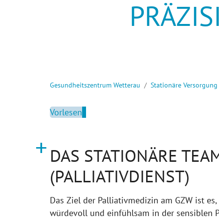
PRÄZIS
VERTR
Sie sind hier:
Gesundheitszentrum Wetterau
Stationäre Versorgung
Vorlesen
DAS STATIONÄRE TEA
(PALLIATIVDIENST)
Das Ziel der Palliativmedizin am GZW ist es
würdevoll und einfühlsam in der sensiblen 