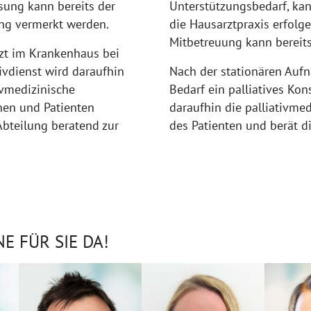
sung kann bereits der
Unterstützungsbedarf, ka
ung vermerkt werden.
die Hausarztpraxis erfolg
Mitbetreuung kann bereit
zt im Krankenhaus bei
tivdienst wird daraufhin
Nach der stationären Aufn
vmedizinische
Bedarf ein palliatives Kon
nnen und Patienten
daraufhin die palliativme
Abteilung beratend zur
des Patienten und berät di
E FÜR SIE DA!