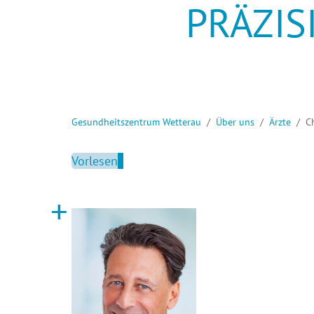
PRÄZIS
VERTR
Sie sind hier:
Gesundheitszentrum Wetterau
Über uns
Ärzte
C
Vorlesen