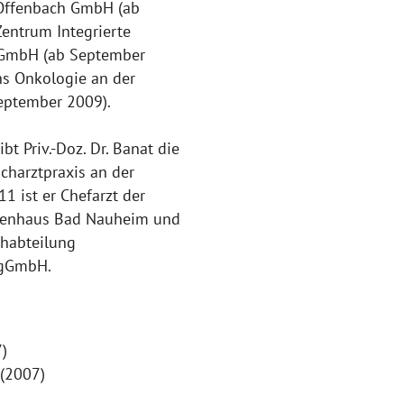
 Offenbach GmbH (ab
Zentrum Integrierte
h GmbH (ab September
hs Onkologie an der
eptember 2009).
t Priv.-Doz. Dr. Banat die
charztpraxis an der
1 ist er Chefarzt der
nkenhaus Bad Nauheim und
chabteilung
 gGmbH.
)
 (2007)