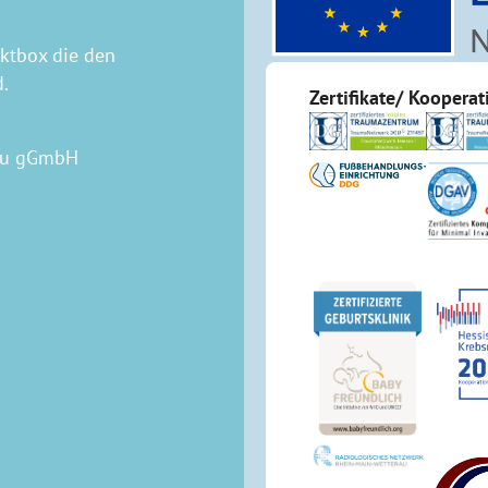
aktbox die den
d.
Zertifikate/ Koopera
rau gGmbH