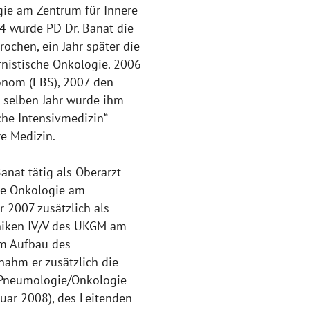
ie am Zentrum für Innere
 wurde PD Dr. Banat die
ochen, ein Jahr später die
nistische Onkologie. 2006
konom (EBS), 2007 den
m selben Jahr wurde ihm
che Intensivmedizin“
re Medizin.
anat tätig als Oberarzt
he Onkologie am
r 2007 zusätzlich als
iniken IV/V des UKGM am
m Aufbau des
ahm er zusätzlich die
g Pneumologie/Onkologie
uar 2008), des Leitenden