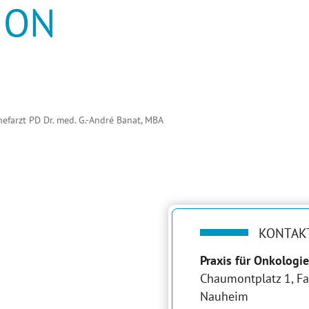
ION
AUEN
hefarzt PD Dr. med. G.-André Banat, MBA
KONTAK
Praxis für Onkologi
Chaumontplatz 1, Fa
Nauheim