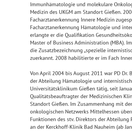
Immunhämatologie und molekulare Onkolog
Medizin des UKGM am Standort Gießen. 2004
Facharztanerkennung Innere Medizin zugespr
Facharztanerkennung Hämatologie und inter
erlangte er die Qualifikation Gesundheitsö
Master of Business Administration (MBA). I
die Zusatzbezeichnung „spezielle internistis
zuerkannt. 2008 habilitierte er im Fach Inne
Von April 2004 bis August 2011 war PD Dr. B
der Abteilung Hämatologie und internistisc
Universitätsklinikum Gießen tätig, seit Janua
Qualitätsbeauftragter der Medizinischen Kl
Standort Gießen. Im Zusammenhang mit de
onkologischen Netzwerks Mittelhessen übern
Funktionen des stv. Direktors der Abteilun
an der Kerckhoff-Klinik Bad Nauheim (ab Jan