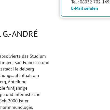
Tel.: 06032 702-14
E-Mail senden
 G.-ANDRÉ
 absolvierte das Studium
tingen, San Francisco und
sstadt Heidelberg
schungsaufenthalt am
rg, Abteilung
ie fünfjährige
ie und internistische
eit 2000 ist er
Tumorimmunologie,